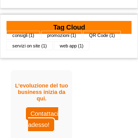
Tag Cloud
consigli
(1)
promozioni
(1)
QR Code
(1)
servizi on site
(1)
web app
(1)
L’evoluzione del tuo
business inizia da
qui.
Contattaci
adesso!