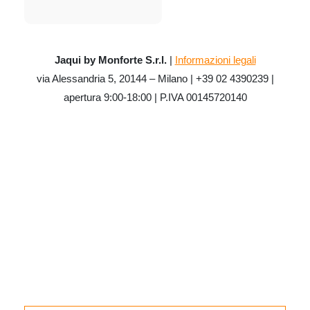
Jaqui by Monforte S.r.l.
|
Informazioni legali
via Alessandria 5, 20144 – Milano | +39 02 4390239 |
apertura 9:00-18:00 | P.IVA 00145720140
CATEGORIE
digital tools
ifm
menu del giorno
Promozioni
SEARCH