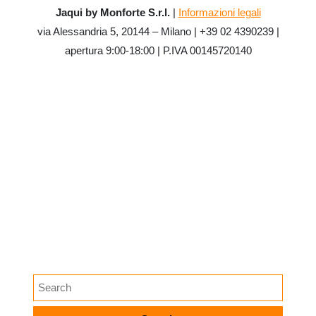
Jaqui by Monforte S.r.l.
|
Informazioni legali
via Alessandria 5, 20144 – Milano | +39 02 4390239 |
apertura 9:00-18:00 | P.IVA 00145720140
CATEGORIE
digital tools
ifm
menu del giorno
Promozioni
SEARCH