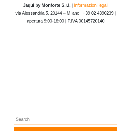
Jaqui by Monforte S.r.l.
|
Informazioni legali
via Alessandria 5, 20144 – Milano | +39 02 4390239 |
apertura 9:00-18:00 | P.IVA 00145720140
CATEGORIE
digital tools
ifm
menu del giorno
Promozioni
SEARCH